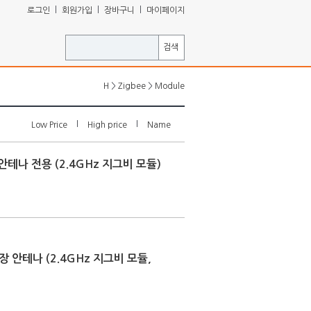
ㅣ
ㅣ
ㅣ
로그인
회원가입
장바구니
마이페이지
검색
>
>
H
Zigbee
Module
l
l
Low Price
High price
Name
장 안테나 전용 (2.4GHz 지그비 모듈)
-2 외장 안테나 (2.4GHz 지그비 모듈,