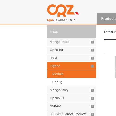
Product
Shop
Latest P
Mango Board
+
Open-IoT
+
FPGA
+
Zigbee
-
Module
Debug
Mango Story
+
OpenSSD
+
NVRAM
+
LCD WiFi Sensor Products
+