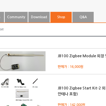
s
Community
Download
Shop
Q&A
ost
JB100 Zigbee Module 외
판매가 : 16,000원
JB100 Zigbee Start Kit
안테나 포함)
판매가 : 142,000원