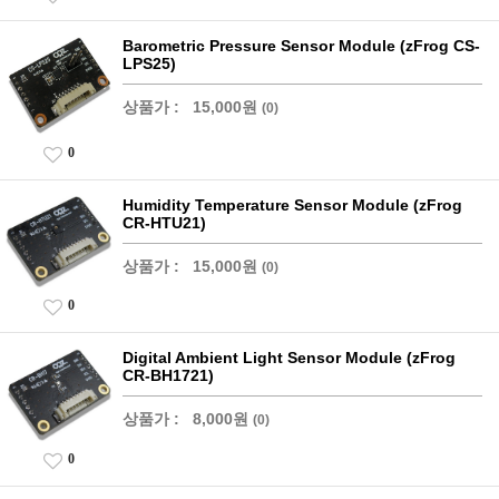
Barometric Pressure Sensor Module (zFrog CS-
LPS25)
상품가 :
15,000원
(0)
0
Humidity Temperature Sensor Module (zFrog
CR-HTU21)
상품가 :
15,000원
(0)
0
Digital Ambient Light Sensor Module (zFrog
CR-BH1721)
상품가 :
8,000원
(0)
0