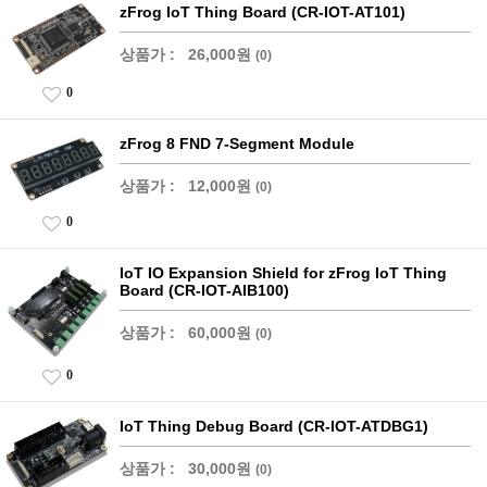
zFrog IoT Thing Board (CR-IOT-AT101)
상품가 :
26,000원
(0)
0
zFrog 8 FND 7-Segment Module
상품가 :
12,000원
(0)
0
IoT IO Expansion Shield for zFrog IoT Thing
Board (CR-IOT-AIB100)
상품가 :
60,000원
(0)
0
IoT Thing Debug Board (CR-IOT-ATDBG1)
상품가 :
30,000원
(0)