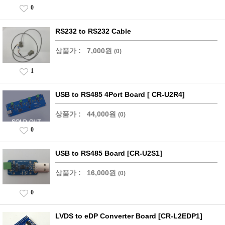
0
RS232 to RS232 Cable
상품가 :
7,000원
(0)
1
USB to RS485 4Port Board [ CR-U2R4]
상품가 :
44,000원
(0)
0
USB to RS485 Board [CR-U2S1]
상품가 :
16,000원
(0)
0
LVDS to eDP Converter Board [CR-L2EDP1]