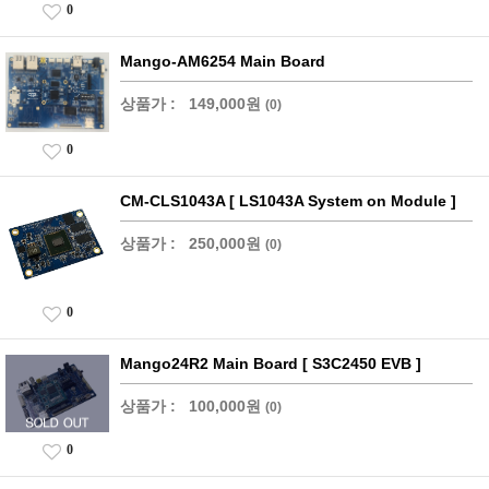
0
Mango-AM6254 Main Board
상품가 :
149,000원
(0)
0
CM-CLS1043A [ LS1043A System on Module ]
상품가 :
250,000원
(0)
0
Mango24R2 Main Board [ S3C2450 EVB ]
상품가 :
100,000원
(0)
0