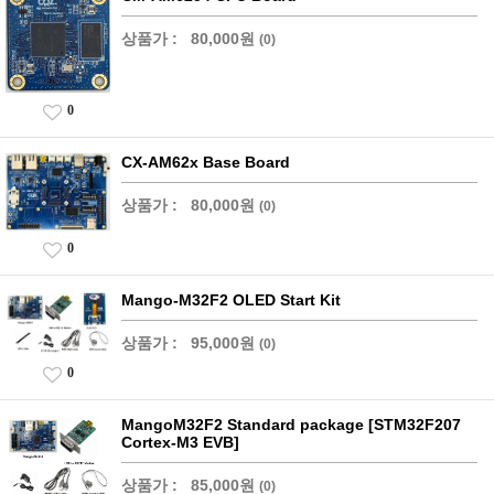
상품가 :
80,000원
(0)
0
CX-AM62x Base Board
상품가 :
80,000원
(0)
0
Mango-M32F2 OLED Start Kit
상품가 :
95,000원
(0)
0
MangoM32F2 Standard package [STM32F207
Cortex-M3 EVB]
상품가 :
85,000원
(0)