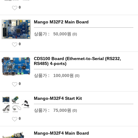
0
Mango M32F2 Main Board
상품가 :
50,000원
(0)
0
CDS100 Board (Ethernet-to-Serial (RS232,
RS485) 4-ports)
상품가 :
100,000원
(0)
0
Mango-M32F4 Start Kit
상품가 :
75,000원
(0)
0
Mango-M32F4 Main Board