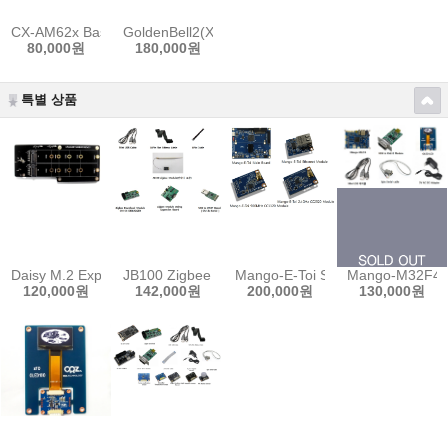
CX-AM62x Base Board
GoldenBell2(Xilinx ZYNQ-7000 XC7Z015CLG485-2
80,000원
180,000원
특별 상품
Daisy M.2 Expansion Board
JB100 Zigbee Start Kit-2 외장 안테나 (2.4GHz
Mango-E-Toi Start Kit
Mango-M32F4 O
120,000원
142,000원
200,000원
130,000원