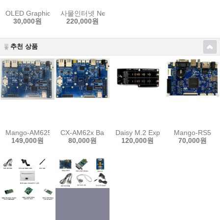
OLED Graphic Display Module[CR-zFD-OLED100]
사물인터넷 New IoT Sensor Start kit ( STM32, 
30,000원
220,000원
추천 상품
Mango-AM6254 Main Board
CX-AM62x Base Board
Daisy M.2 Expansion Board
Mango-RS5
149,000원
80,000원
120,000원
70,000원