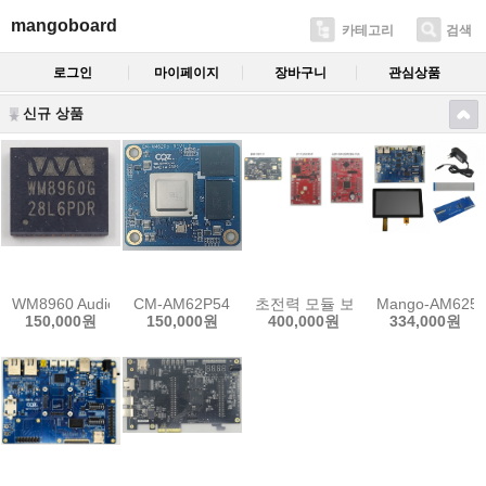
mangoboard
카테고리
검색
로그인
마이페이지
장바구니
관심상품
신규 상품
WM8960 Audio Codec IC (정품 재고, 국내 배송)[10개묶음]
CM-AM62P54 CPU Board
초전력 모듈 보드 패키지
Mango-AM6252 1
150,000원
150,000원
400,000원
334,000원