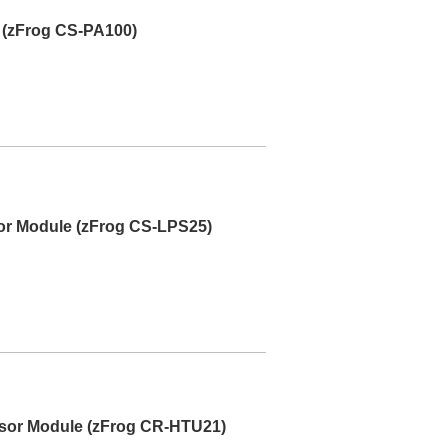
 (zFrog CS-PA100)
or Module (zFrog CS-LPS25)
sor Module (zFrog CR-HTU21)