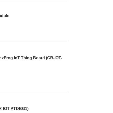
odule
r zFrog IoT Thing Board (CR-IOT-
CR-IOT-ATDBG1)