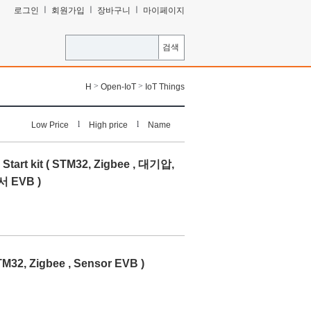
ㅣ
ㅣ
ㅣ
로그인
회원가입
장바구니
마이페이지
검색
>
>
H
Open-IoT
IoT Things
l
l
Low Price
High price
Name
art kit ( STM32, Zigbee , 대기압,
 EVB )
M32, Zigbee , Sensor EVB )