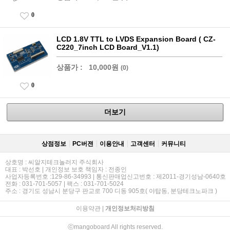
0
LCD 1.8V TTL to LVDS Expansion Board ( CZ-
C220_7inch LCD Board_V1.1)
상품가 :
10,000원
(0)
0
더보기
상점정보
PC버젼
이용안내
고객센터
커뮤니티
상호명 : 씨알지테크놀러지 주식회사
대표 : 박선호 | 개인정보 보호 책임자 : 전종인
사업자등록번호 :129-86-34993 | 통신판매업신고번호 : 제2011-경기성남-0640호
전화 : 031-701-5057 | 팩스 : 031-701-5024
주소 : 경기도 성남시 분당구 판교로 700 디동 905호( 야탑동, 분당테크노파크 )
이용약관
|
개인정보처리방침
ⓒmangoboard All rights reserved.