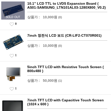
10.1” LCD TTL to LVDS Expansion Board (
AS01-SAMSUNG_LTN101AL03-1280X800_V0.2)
상품가 :
10,000원
(0)
0
7inch 정전식 LCD 보드 (CR-LIF2-CT070R001)
상품가 :
10,000원
(0)
1
5inch TFT LCD with Resistive Touch Screen (
800x480 )
상품가 :
50,000원
(1)
1
7inch TFT LCD with Capacitive Touch Screen
(1024 x 600 )