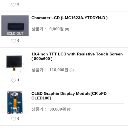
0
Character LCD (LMC1623A-YTDDYN-D )
상품가 :
9,000원
(0)
0
10.4inch TFT LCD with Resistive Touch Screen
( 800x600 )
상품가 :
110,000원
(0)
1
OLED Graphic Display Module[CR-zFD-
OLED100]
상품가 :
30,000원
(0)
0