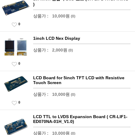
)
상품가 :
10,000원
(0)
0
1inch LCD Nex Display
상품가 :
2,000원
(0)
0
LCD Board for 5inch TFT LCD with Resistive
Touch Screen
상품가 :
10,000원
(0)
0
LCD TTL to LVDS Expansion Board ( CR-LIF1-
ED070NA-01H_V1.0)
상품가 :
10,000원
(0)