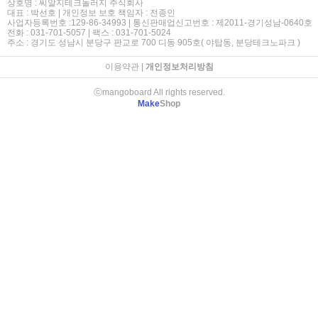
상호명 : 씨알지테크놀러지 주식회사
대표 : 박선호 | 개인정보 보호 책임자 : 전종인
사업자등록번호 :129-86-34993 | 통신판매업신고번호 : 제2011-경기성남-0640호
전화 : 031-701-5057 | 팩스 : 031-701-5024
주소 : 경기도 성남시 분당구 판교로 700 디동 905호( 야탑동, 분당테크노파크 )
이용약관
|
개인정보처리방침
ⓒmangoboard All rights reserved.
Make
Shop